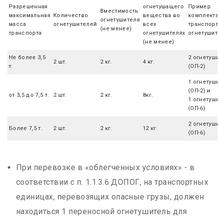
Разрешенная
огнетушащего
Пример
Вместимость
максимальная
Количество
вещества во
комплекта
огнетушителя
масса
огнетушителей
всех
транспорт
(не менее)
транспорта
огнетушителях
огнетушит
(не менее)
Не более 3,5
2 огнетуш
2 шт.
2 кг.
4 кг.
т.
(ОП-2)
1 огнетуш
(ОП-2) и
от 3,5 до 7,5 т.
2 шт.
2 кг.
8кг.
1 огнетуш
(ОП-6)
2 огнетуш
Более 7,5 т.
2 шт.
2 кг.
12 кг.
(ОП-6)
При перевозке в «облегченных условиях» - в
соответствии с п. 1.1.3.6 ДОПОГ, на транспортных
единицах, перевозящих опасные грузы, должен
находиться 1 переносной огнетушитель для