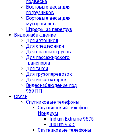
подвеска
Бортовые весы для
погрузчиков
Бортовые весы для
мусоровозов
Штрафы за перегруз
Видеонаблюдение
Для автошкол
Для спецтехники
Для опасных грузов
Для пассажирского
транспорта
Для такси
Для грузоперевозок
Для инкассаторов
Видеонаблюдение под
969 ПП
Связь
Спутниковые телефоны
Спутниковый телефон
Иридиум
Iridium Extreme 9575
Iridium 9555
Спутниковые телефоны