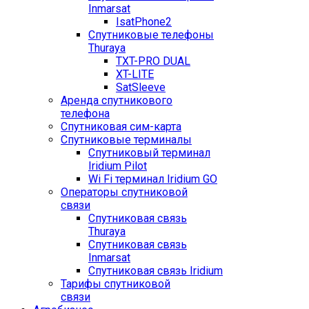
Inmarsat
IsatPhone2
Спутниковые телефоны
Thuraya
TXT-PRO DUAL
XT-LITE
SatSleeve
Аренда спутникового
телефона
Спутниковая сим-карта
Спутниковые терминалы
Спутниковый терминал
Iridium Pilot
Wi Fi терминал Iridium GO
Операторы спутниковой
связи
Спутниковая связь
Thuraya
Спутниковая связь
Inmarsat
Спутниковая связь Iridium
Тарифы спутниковой
связи