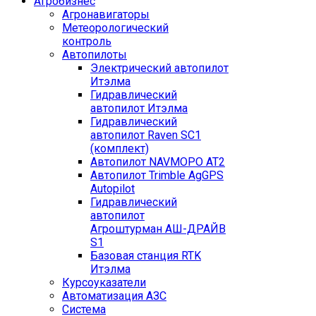
Агробизнес
Агронавигаторы
Метеорологический
контроль
Автопилоты
Электрический автопилот
Итэлма
Гидравлический
автопилот Итэлма
Гидравлический
автопилот Raven SC1
(комплект)
Автопилот NAVMOPO AT2
Автопилот Trimble AgGPS
Autopilot
Гидравлический
автопилот
Агроштурман АШ-ДРАЙВ
S1
Базовая станция RTK
Итэлма
Курсоуказатели
Автоматизация АЗС
Система