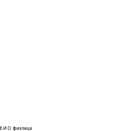
Ф.И.О. физлица