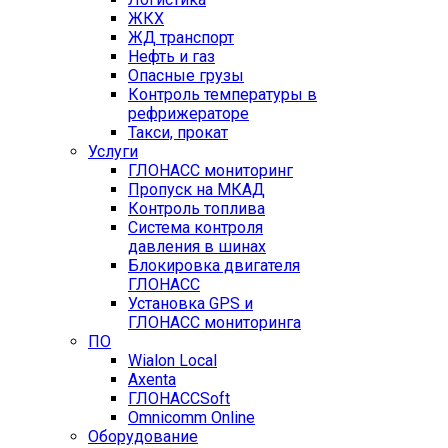
ЖКХ
ЖД транспорт
Нефть и газ
Опасные грузы
Контроль температуры в
рефрижераторе
Такси, прокат
Услуги
ГЛОНАСС мониторинг
Пропуск на МКАД
Контроль топлива
Система контроля
давления в шинах
Блокировка двигателя
ГЛОНАСС
Установка GPS и
ГЛОНАСС мониторинга
ПО
Wialon Local
Axenta
ГЛОНАССSoft
Оmnicomm Оnline
Оборудование