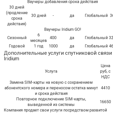
Ваучеры добавления срока действия
30 дней
(продление
30 дней
-
да
Глобальный
3
срока
действия)
Ваучеры Iridium GO!
6
Сезонный
400
да
Глобальный
3
месяцев
Годовой
1 год
1000
да
Глобальный
4
Дополнительные услуги спутниковой связи
Iridium
Цена
Услуга
руб, с
НДС
Замена SIM-карты на новую с сохранением
абонентского номера и переносом остатка минут
4410
и срока действия
Повторное подключение SIM-карты,
16650
выведенной из системы
Компания продает свои услуги посредством развитой